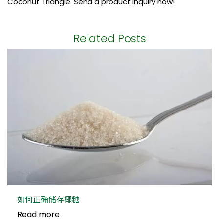
Coconut Triangle. Send a product inquiry now!
Related Posts
如何正确储存椰糖
Read more