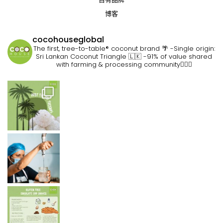
博客
cocohouseglobal
The first, tree-to-table® coconut brand 🌴
-Single origin:
Sri Lankan Coconut Triangle 🇱🇰
-91% of value shared
with farming & processing community👷🏽‍♀️