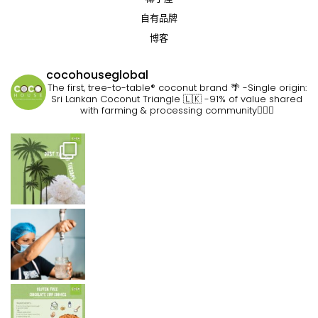
自有品牌
博客
cocohouseglobal
The first, tree-to-table® coconut brand 🌴
-Single origin:
Sri Lankan Coconut Triangle 🇱🇰
-91% of value shared
with farming & processing community👷🏽‍♀️