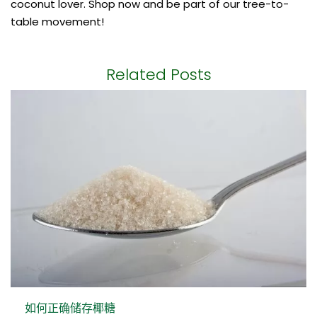
coconut lover. Shop now and be part of our tree-to-
table movement!
Related Posts
如何正确储存椰糖