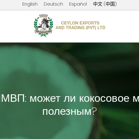
English
Deutsch
Español
中文 (中国)
МВП: может ли кокосовое 
полезным?