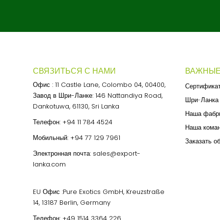
СВЯЗИТЬСЯ С НАМИ
ВАЖНЫЕ
Офис : 11 Castle Lane, Colombo 04, 00400,
Сертифика
Завод в Шри-Ланке: 146 Nattandiya Road,
Шри-Ланка
Dankotuwa, 61130, Sri Lanka
Наша фабр
Телефон:
+94 11 784 4524
Наша кома
Мобильный:
+94 77 129 7961
Заказать о
Электронная почта:
sales@export-
lanka.com
EU Офис :Pure Exotics GmbH, Kreuzstraße
14, 13187 Berlin, Germany
Телефон:
+49 1514 3364 226