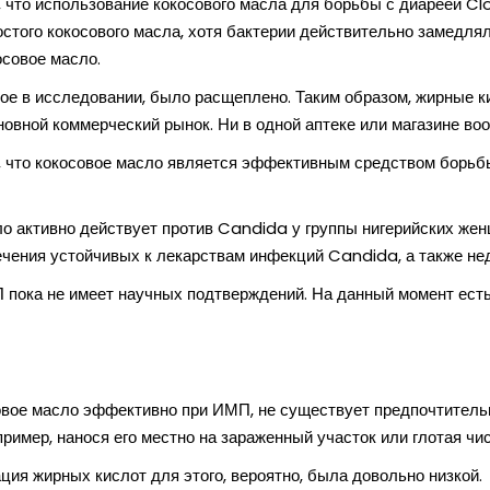
что использование кокосового масла для борьбы с диареей Clost
стого кокосового масла, хотя бактерии действительно замедлял
осовое масло.
ное в исследовании, было расщеплено. Таким образом, жирные к
овной коммерческий рынок. Ни в одной аптеке или магазине воо
 что кокосовое масло является эффективным средством борьб
ло активно действует против Candida у группы нигерийских жен
ечения устойчивых к лекарствам инфекций Candida, а также не
П пока не имеет научных подтверждений. На данный момент есть
совое масло эффективно при ИМП, не существует предпочтитель
ример, нанося его местно на зараженный участок или глотая чи
ация жирных кислот для этого, вероятно, была довольно низкой.