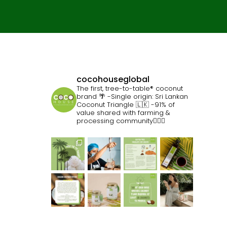
cocohouseglobal
The first, tree-to-table® coconut
brand 🌴
-Single origin: Sri Lankan
Coconut Triangle 🇱🇰
-91% of
value shared with farming &
processing community👷🏽‍♀️