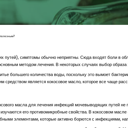
 полезным?
 путей), симптомы обычно неприятны. Сюда входят боли в обла
основным методом лечения. В некоторых случаях выбор образа
питье большего количества воды, поскольку это вымоет бактери
м средством является кокосовое масло, которое все чаще расс
осового масла для лечения инфекций мочевыводящих путей не 
х изучаются его противомикробные свойства. В кокосовом масл
обными элементами, которые активно борются с инфекциями, н