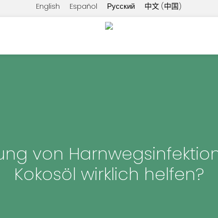
English
Español
Русский
中文 (中国)
ng von Harnwegsinfektio
Kokosöl wirklich helfen?