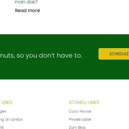
man das?
Read more
ts, so you don’t have to.
SCHEDULE
 LINKS
SCHNELL-LINKS
ngen
Coco House
ng Sri Lankas
Private Label
rik
Zum Blog