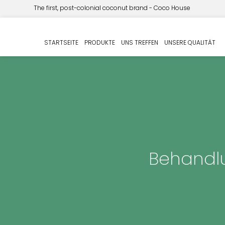
The first, post-colonial coconut brand - Coco House
STARTSEITE
PRODUKTE
UNS TREFFEN
UNSERE QUALITÄT
Behandlu