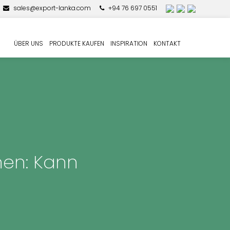
sales@export-lanka.com
+94 76 697 0551
ÜBER UNS
PRODUKTE KAUFEN
INSPIRATION
KONTAKT
nen: Kann