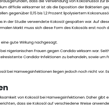
 herausgefunden, dass die Verwendung von Kokosnussöl zur 
ium difficile wirksamer ist als die Exposition der Bakterie
llen gegenüber 0,15 bis 1,2 Prozent lipolysiertem Kokosnuss
 in der Studie verwendete Kokosöl gespalten war. Auf dies
ormalen Markt muss sich diese Form des Kokosöls erst noch 
öl eine gute Wirkung nachgesagt.
bei nigerianischen Frauen gegen Candida wirksam war. Seithe
telresistente Candida-Infektionen zu behandeln, sowie um
öl bei Harnwegsinfektionen liegen jedoch noch nicht vor. Es 
en
irksamkeit von Kokosöl bei Harnwegsinfektionen. Daher gibt
hten, dass sie Kokosöl auf verschiedene Weise anwenden, z.