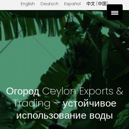
English
Deutsch
Español
中文 (中国)
sales@export-lanka.com
+94 76 697 0551
Огород Ceylon Exports &
Trading – устойчивое
использование воды