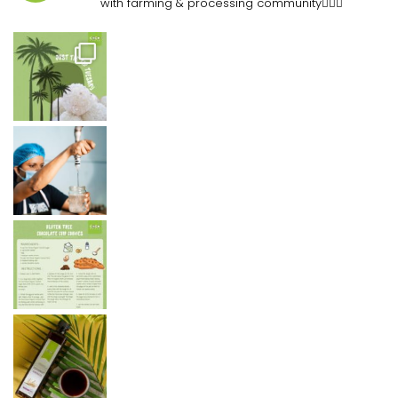
with farming & processing community👷🏽‍♀️