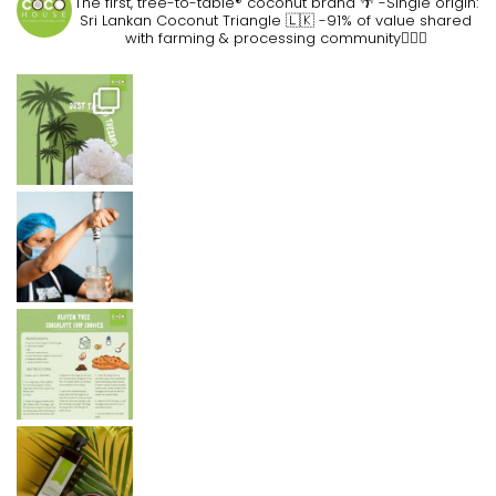
The first, tree-to-table® coconut brand 🌴
-Single origin:
Sri Lankan Coconut Triangle 🇱🇰
-91% of value shared
with farming & processing community👷🏽‍♀️