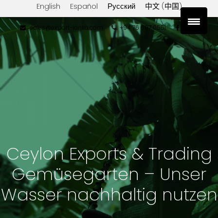
English
Español
Русский
中文 (中国)
sales@export-lanka.com
+94 76 697 0551
Ceylon Exports & Trading
Gemüsegarten – Unser
Wasser nachhaltig nutzen