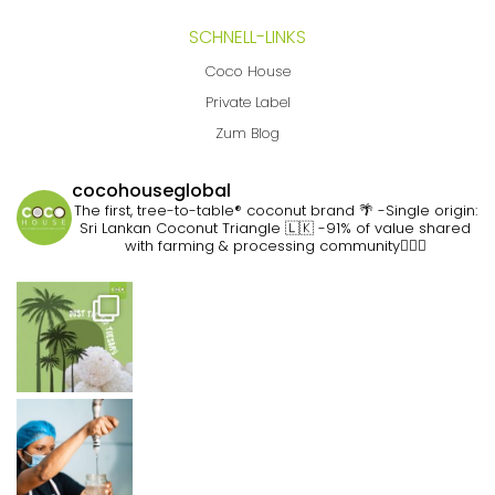
SCHNELL-LINKS
Coco House
Private Label
Zum Blog
cocohouseglobal
The first, tree-to-table® coconut brand 🌴
-Single origin:
Sri Lankan Coconut Triangle 🇱🇰
-91% of value shared
with farming & processing community👷🏽‍♀️