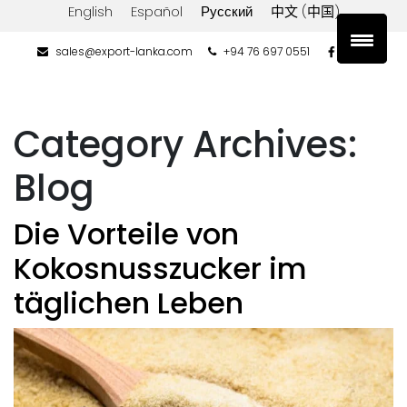
English
Español
Русский
中文 (中国)
sales@export-lanka.com
+94 76 697 0551
Category Archives:
Blog
Die Vorteile von
Kokosnusszucker im
täglichen Leben