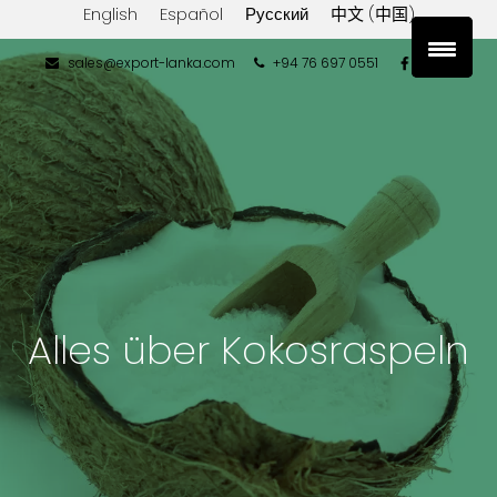
English
Español
Русский
中文 (中国)
sales@export-lanka.com
+94 76 697 0551
Alles über Kokosraspeln