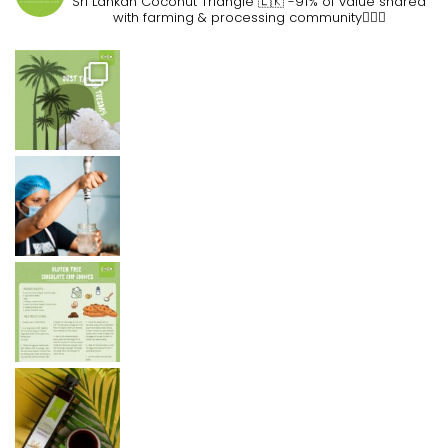
Sri Lankan Coconut Triangle 🇱🇰
-91% of value shared
with farming & processing community👷🏽‍♀️