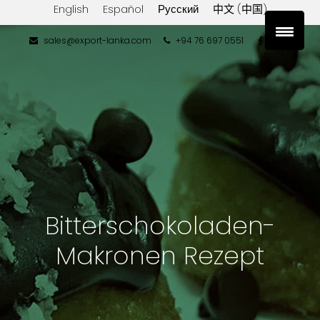
English
Español
Русский
中文 (中国)
sales@export-lanka.com
+94 76 697 0551
Bitterschokoladen-
Makronen Rezept