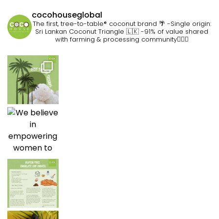
cocohouseglobal
The first, tree-to-table® coconut brand 🌴
-Single origin:
Sri Lankan Coconut Triangle 🇱🇰
-91% of value shared
with farming & processing community👷🏽‍♀️