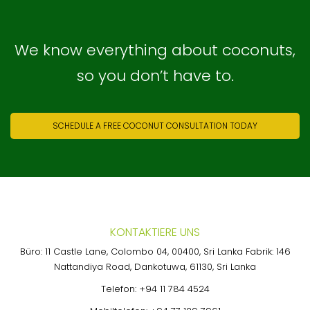
We know everything about coconuts,
so you don’t have to.
SCHEDULE A FREE COCONUT CONSULTATION TODAY
KONTAKTIERE UNS
Büro: 11 Castle Lane, Colombo 04, 00400, Sri Lanka Fabrik: 146
Nattandiya Road, Dankotuwa, 61130, Sri Lanka
Telefon:
+94 11 784 4524