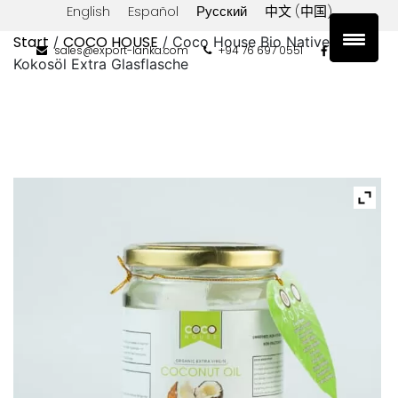
English
Español
Русский
中文 (中国)
Start
COCO HOUSE
/
/ Coco House Bio Natives
sales@export-lanka.com
+94 76 697 0551
Kokosöl Extra Glasflasche