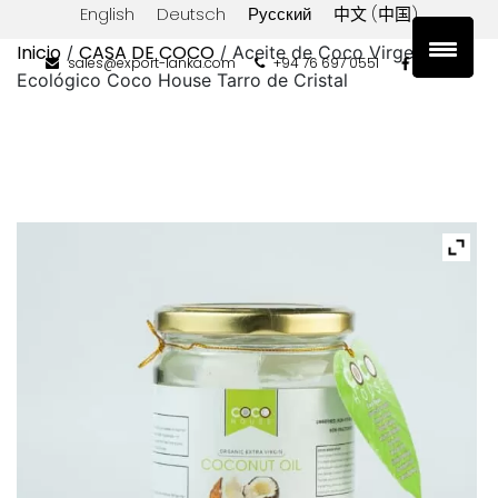
English
Deutsch
Русский
中文 (中国)
Inicio
CASA DE COCO
/
/ Aceite de Coco Virgen Extra
sales@export-lanka.com
+94 76 697 0551
Ecológico Coco House Tarro de Cristal