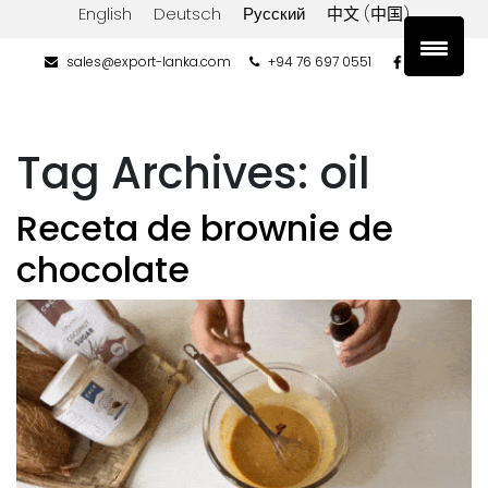
English
Deutsch
Русский
中文 (中国)
sales@export-lanka.com
+94 76 697 0551
Tag Archives:
oil
Receta de brownie de
chocolate