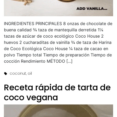
INGREDIENTES PRINCIPALES 8 onzas de chocolate de
buena calidad ¾ taza de mantequilla derretida 1¼
tazas de azúcar de coco ecológico Coco House 2
huevos 2 cucharaditas de vainilla ¾ de taza de Harina
de Coco Ecológica Coco House ¼ taza de cacao en
polvo Tiempo total Tiempo de preparación Tiempo de
cocción Rendimiento MÉTODO [...]
Tags:
coconut
,
oil
Receta rápida de tarta de
coco vegana